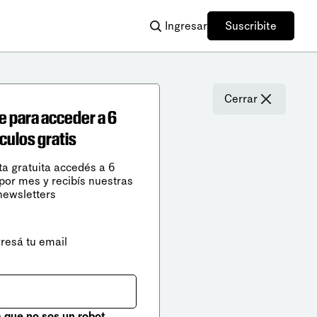
Ingresar
Suscribite
Cerrar
e para acceder a 6
ículos gratis
ta gratuita accedés a 6
 por mes y recibís nuestras
newsletters
gresá tu email
que no sos un robot