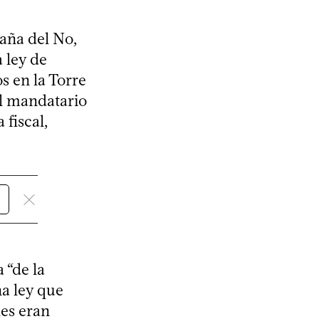
aña del No,
 ley de
s en la Torre
El mandatario
 fiscal,
 “de la
na ley que
les eran