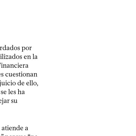
ordados por
lizados en la
Financiera
es cuestionan
uicio de ello,
se les ha
jar su
 atiende a