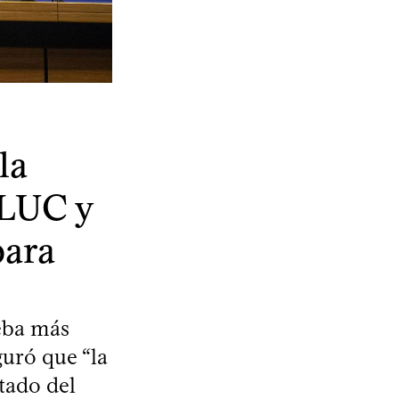
la
 LUC y
para
ueba más
guró que “la
tado del