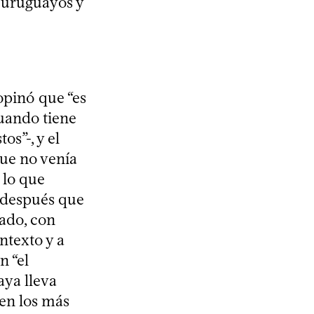
s uruguayos y
 opinó que “es
cuando tiene
os”-, y el
ue no venía
 lo que
 después que
dado, con
ntexto y a
n “el
aya lleva
 en los más