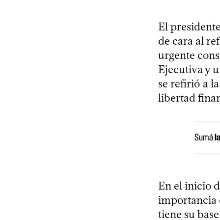
El president
de cara al r
urgente cons
Ejecutiva y 
se refirió a 
libertad fina
Sumá
l
En el inicio 
importancia 
tiene su bas