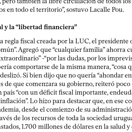
 pero también la libre circulación de todos lo
s en todo el territorio”, sostuvo Lacalle Pou.
al y la “libertad financiera”
a regla fiscal creada por la LUC, el presidente
omún”. Agregó que “cualquier familia” ahorra 
xtraordinario” -“por las dudas, por los imprevist
ería comportarse de la misma manera, “cosa q
deslizó. Si bien dijo que no quería “ahondar en
es de que comenzara su gobierno, reiteró poco
 país “con un déficit fiscal importante, endeu
nflación”. Lo hizo para destacar que, en ese co
andemia, desde el comienzo de su administració
avés de los recursos de toda la sociedad urugu
astados, 1.700 millones de dólares en la salud y