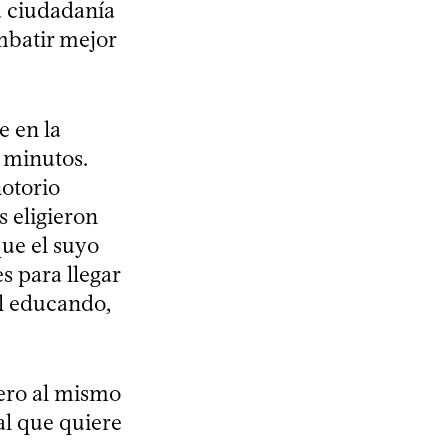
a ciudadanía
mbatir mejor
e en la
6 minutos.
notorio
s eligieron
que el suyo
s para llegar
el educando,
pero al mismo
al que quiere