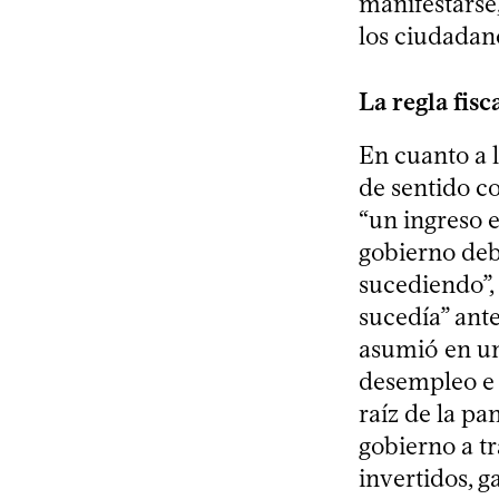
manifestarse,
los ciudadano
La regla fisc
En cuanto a l
de sentido c
“un ingreso e
gobierno deb
sucediendo”, 
sucedía” ant
asumió en un
desempleo e i
raíz de la p
gobierno a tr
invertidos, g