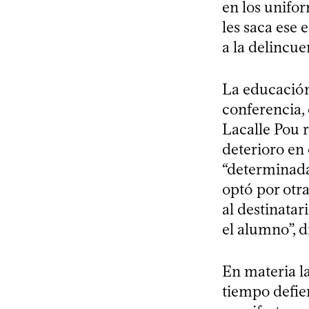
en los unifo
les saca ese
a la delincue
La educación
conferencia, 
Lacalle Pou r
deterioro en 
“determinada
optó por otr
al destinatar
el alumno”, d
En materia l
tiempo defien