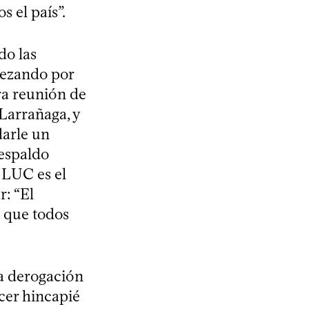
 el país”.
do las
pezando por
ra reunión de
 Larrañaga, y
darle un
respaldo
a LUC es el
r: “El
l que todos
 la derogación
acer hincapié