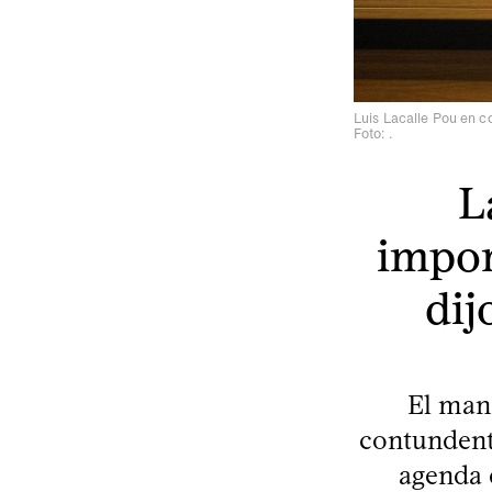
Luis Lacalle Pou en c
Foto: .
L
impor
dij
El mand
contundente
agenda 