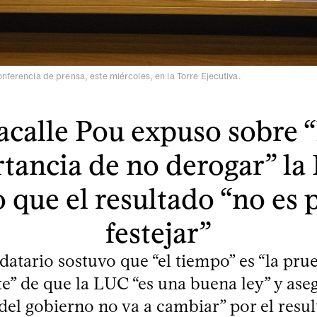
onferencia de prensa, este miércoles, en la Torre Ejecutiva.
acalle Pou expuso sobre “
tancia de no derogar” la
o que el resultado “no es 
festejar”
atario sostuvo que “el tiempo” es “la pr
” de que la LUC “es una buena ley” y ase
del gobierno no va a cambiar” por el resul