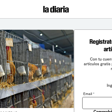
Registrat
art
Con tu cuen
artículos gratis
In
Email
*
Comprobá 