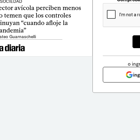
SOCIEDAD
ector avícola perciben menos
o temen que los controles
inuyan “cuando afloje la
andemia”
ateo Guarnaschelli
o ing
in