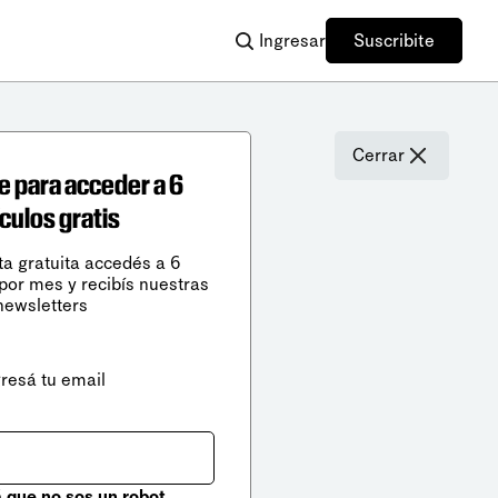
Ingresar
Suscribite
Cerrar
e para acceder a 6
ículos gratis
ta gratuita accedés a 6
 por mes y recibís nuestras
newsletters
gresá tu email
que no sos un robot