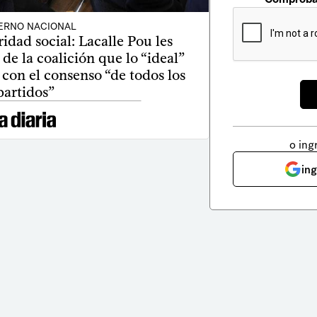
ERNO NACIONAL
idad social: Lacalle Pou les
s de la coalición que lo “ideal”
 con el consenso “de todos los
partidos”
o ing
in