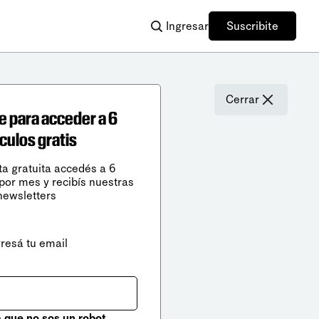
Ingresar
Suscribite
Cerrar
e para acceder a 6
ículos gratis
ta gratuita accedés a 6
 por mes y recibís nuestras
newsletters
gresá tu email
que no sos un robot