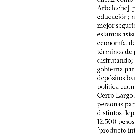
Arbeleche], 
educación; no
mejor segurid
estamos asis
economía, de
términos de 
disfrutando; 
gobierna par
depósitos ban
política eco
Cerro Largo 
personas para
distintos dep
12.500 pesos.
[producto in