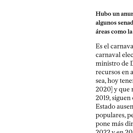
Hubo un anunc
algunos senad
áreas como la
Es el carnava
carnaval elec
ministro de 
recursos en 
sea, hoy ten
2020] y que 
2019, siguen
Estado ausen
populares, pe
pone más din
2022 y en 20