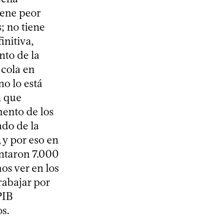
iene peor
; no tiene
initiva,
nto de la
 cola en
o lo está
n que
mento de los
ado de la
 y por eso en
ntaron 7.000
os ver en los
rabajar por
PIB
s.