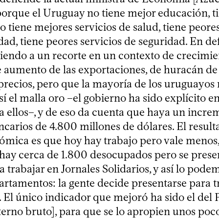
porque el Uruguay no tiene mejor educación, t
 tiene mejores servicios de salud, tiene peores
ad, tiene peores servicios de seguridad. En def
tiendo a un recorte en un contexto de crecimie
 aumento de las exportaciones, de huracán de
precios, pero que la mayoría de los uruguayos n
sí el malla oro –el gobierno ha sido explícito e
a ellos–, y de eso da cuenta que haya un incre
carios de 4.800 millones de dólares. El result
nómica es que hoy hay trabajo pero vale menos,
hay cerca de 1.800 desocupados pero se prese
 trabajar en Jornales Solidarios, y así lo podem
artamentos: la gente decide presentarse para t
 El único indicador que mejoró ha sido el del 
terno bruto], para que se lo apropien unos poco