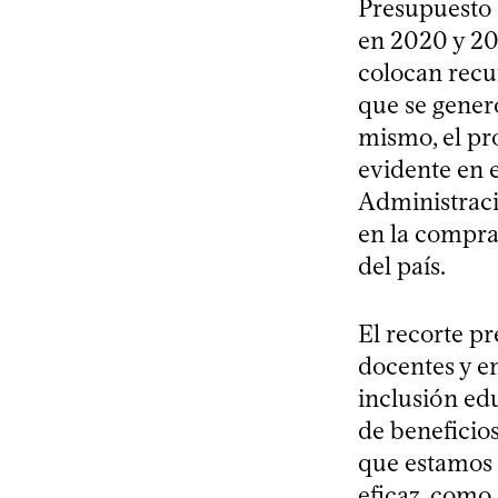
Presupuesto 
en 2020 y 20
colocan recu
que se generó
mismo, el pro
evidente en e
Administraci
en la compra
del país.
El recorte pr
docentes y e
inclusión edu
de beneficio
que estamos 
eficaz, como