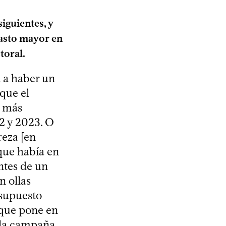
iguientes, y
gasto mayor en
toral.
a a haber un
 que el
r más
2 y 2023. O
eza [en
que había en
ntes de un
 ollas
esupuesto
 que pone en
 la campaña