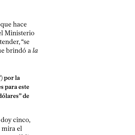
a que hace
el Ministerio
tender, “se
que brindó a
la
) por la
s para este
dólares” de
 doy cinco,
 mira el