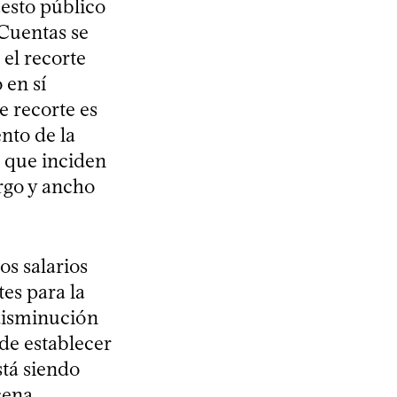
esto público
 Cuentas se
el recorte
 en sí
e recorte es
ento de la
] que inciden
rgo y ancho
os salarios
es para la
 disminución
de establecer
tá siendo
cena