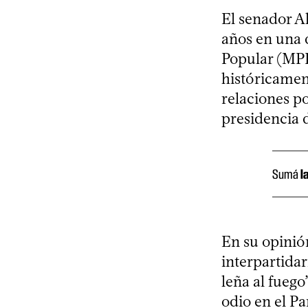
El senador A
años en una 
Popular (MPP
históricamen
relaciones po
presidencia 
Sumá
l
En su opinión
interpartidar
leña al fuego
odio en el P