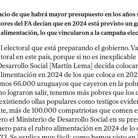
io de que habrá mayor presupuesto en los años s
ores del FA decían que en 2024 está previsto un 
 alimentación, lo que vincularon a la campaña elec
l electoral que está preparando el gobierno. V
toral en este país, porque si no es inexplicable
Desarrollo Social [Martín Lema] decida coloca
alimentación en 2024 de los que coloca en 202
emos 66.000 uruguayos que cayeron en la pobr
no lograron salir, tenemos más pobres que los 
 existiendo ollas populares como testigos evide
te, más de 100.000 compatriotas que comen en
ro el Ministerio de Desarrollo Social en su pr
ero para el rubro alimentación en 2024 de lo
23. Se explica muy fácil: como hemos visto en