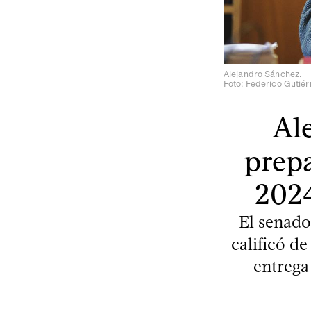
Alejandro Sánchez.
Foto: Federico Gutiér
Al
prepa
2024
El senado
calificó d
entrega