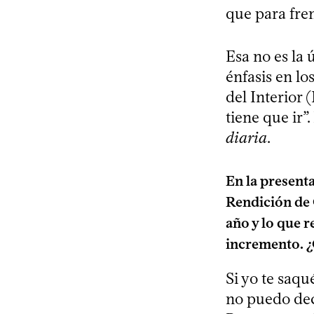
que para fren
Esa no es la 
énfasis en lo
del Interior 
tiene que ir”
diaria
.
En la present
Rendición de 
año y lo que r
incremento. ¿C
Si yo te saqu
no puedo dec