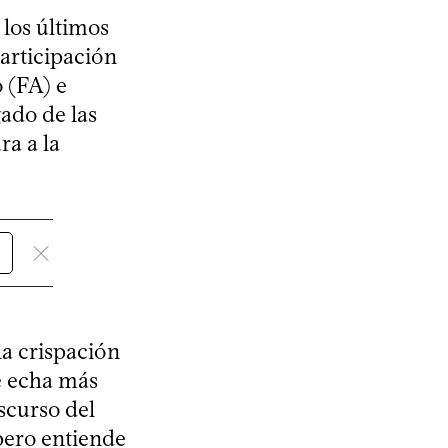
los últimos
Participación
 (FA) e
ado de las
ra a la
la crispación
le echa más
scurso del
pero entiende