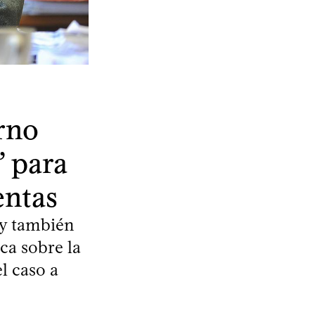
rno
” para
entas
 y también
ca sobre la
l caso a