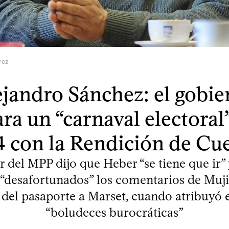
rez
ejandro Sánchez: el gobie
ra un “carnaval electoral
 con la Rendición de Cu
r del MPP dijo que Heber “se tiene que ir”
e “desafortunados” los comentarios de Muji
 del pasaporte a Marset, cuando atribuyó e
“boludeces burocráticas”