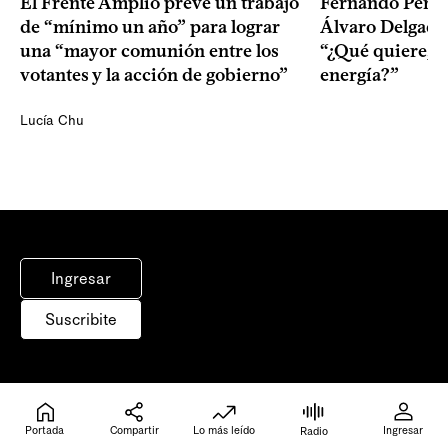
El Frente Amplio prevé un trabajo
Fernando Pereir
de “mínimo un año” para lograr
Álvaro Delgado
una “mayor comunión entre los
“¿Qué quiere, q
votantes y la acción de gobierno”
energía?”
Lucía Chu
Ingresar
Suscribite
Inicio
Portada
Portada
Compartir
Lo más leído
Ingresar
Radio