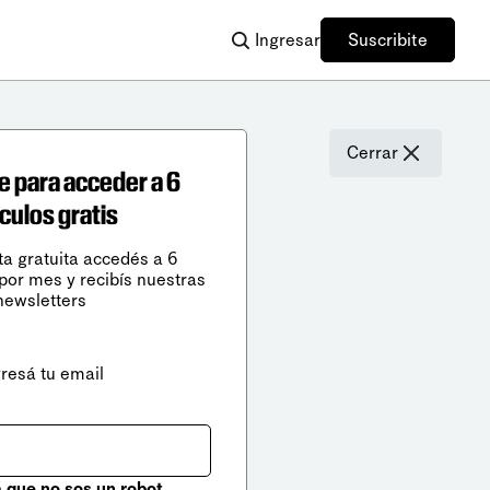
Ingresar
Suscribite
Cerrar
e para acceder a 6
ículos gratis
ta gratuita accedés a 6
 por mes y recibís nuestras
newsletters
gresá tu email
que no sos un robot