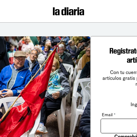
Registrat
art
Con tu cuen
artículos gratis
In
Email
*
Comprobá 