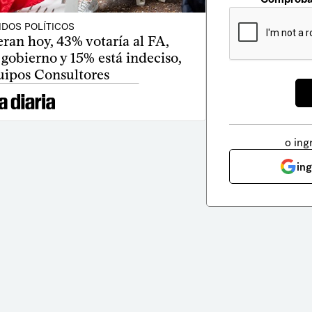
IDOS POLÍTICOS
ueran hoy, 43% votaría al FA,
 gobierno y 15% está indeciso,
uipos Consultores
o ing
in