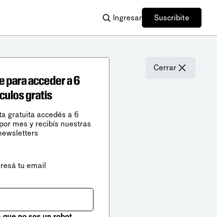
Ingresar
Suscribite
Cerrar
e para acceder a 6
ículos gratis
ta gratuita accedés a 6
 por mes y recibís nuestras
newsletters
gresá tu email
que no sos un robot