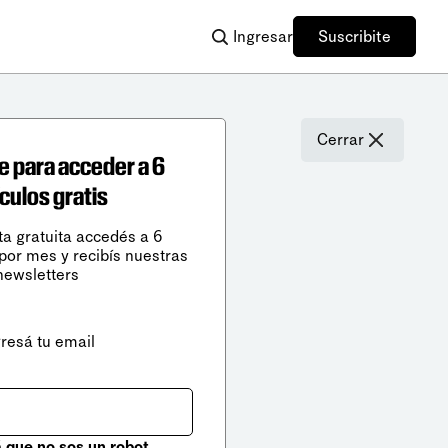
Ingresar
Suscribite
Cerrar
e para acceder a 6
ículos gratis
ta gratuita accedés a 6
 por mes y recibís nuestras
newsletters
gresá tu email
que no sos un robot