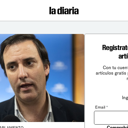
Registrat
art
Con tu cuen
artículos gratis
In
Email
*
Comprobá 
ARLAMENTO