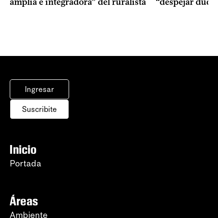
amplia e integradora” del ruralista
“despejar duda
Ingresar
Suscribite
Inicio
Portada
Áreas
Ambiente