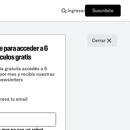
Ingresar
Suscribite
Cerrar
e para acceder a 6
ículos gratis
ta gratuita accedés a 6
 por mes y recibís nuestras
newsletters
gresá tu email
que no sos un robot