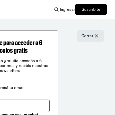
Ingresar
Suscribite
Cerrar
e para acceder a 6
ículos gratis
ta gratuita accedés a 6
 por mes y recibís nuestras
newsletters
gresá tu email
que no sos un robot