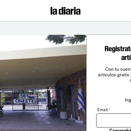
Registrat
art
Con tu cuen
artículos gratis
In
Email
*
Comprobá 