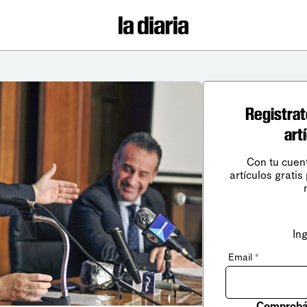
Registrat
art
Con tu cuen
artículos gratis
In
Email
*
Comprobá 