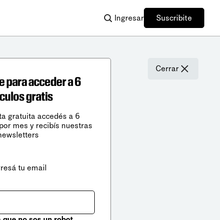
Ingresar
Suscribite
Cerrar
e para acceder a 6
ículos gratis
ta gratuita accedés a 6
 por mes y recibís nuestras
newsletters
gresá tu email
que no sos un robot