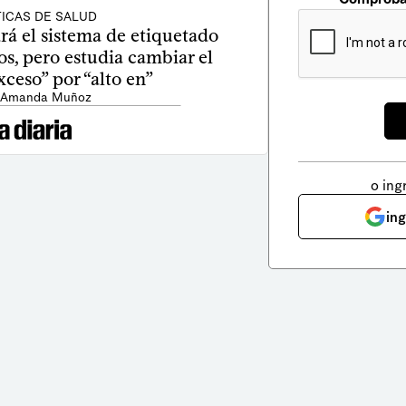
TICAS DE SALUD
á el sistema de etiquetado
os, pero estudia cambiar el
ceso” por “alto en”
: Amanda Muñoz
o ing
in