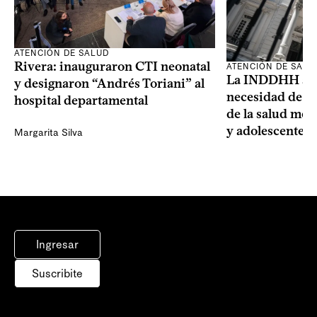
ATENCIÓN DE SALUD
Rivera: inauguraron CTI neonatal
ATENCIÓN DE SALU
La INDDHH advi
y designaron “Andrés Toriani” al
necesidad de un
hospital departamental
de la salud men
y adolescentes
Margarita Silva
Ingresar
Suscribite