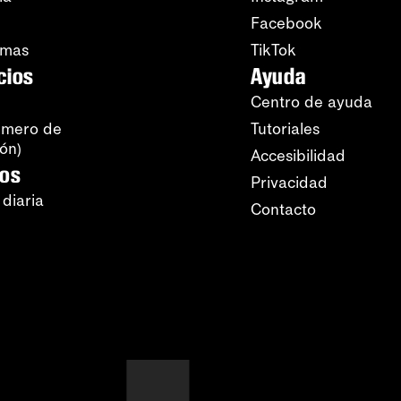
Facebook
amas
TikTok
cios
Ayuda
Centro de ayuda
úmero de
Tutoriales
ión)
Accesibilidad
ros
Privacidad
 diaria
Contacto