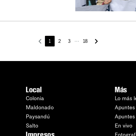
⋯
1
2
3
18
Local
Más
Colonia
Lo más l
Maldonado
Apuntes 
Paysandú
Apuntes
Salto
En vivo
Impresos
Fotograf