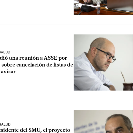
SALUD
dió una reunión a ASSE por
sobre cancelación de listas de
 avisar
 SALUD
esidente del SMU, el proyecto