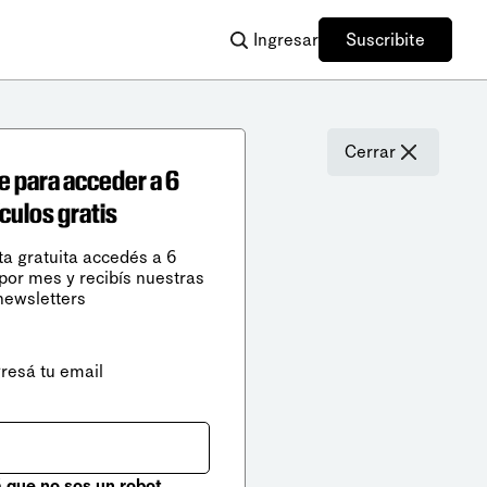
Ingresar
Suscribite
Cerrar
e para acceder a 6
ículos gratis
ta gratuita accedés a 6
 por mes y recibís nuestras
newsletters
gresá tu email
que no sos un robot