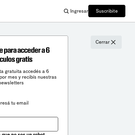
Ingresar
Suscribite
Cerrar
e para acceder a 6
ículos gratis
ta gratuita accedés a 6
 por mes y recibís nuestras
newsletters
gresá tu email
que no sos un robot