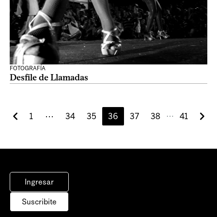
FOTOGRAFÍA
Desfile de Llamadas
1
⋯
34
35
36
37
38
41
⋯
Ingresar
Suscribite