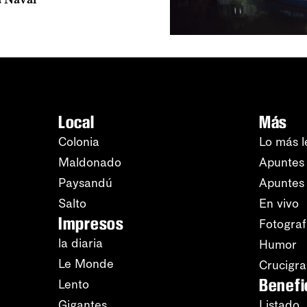
Local
Más
Colonia
Lo más l
Maldonado
Apuntes 
Paysandú
Apuntes
Salto
En vivo
Impresos
Fotograf
la diaria
Humor
Le Monde
Crucigr
Benefi
Lento
Gigantes
Listado