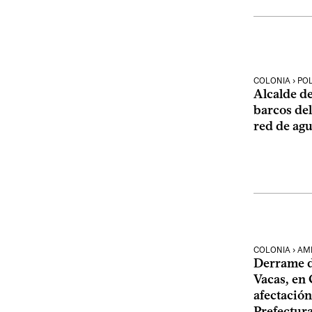
COLONIA › POL
Alcalde d
barcos del
red de agu
COLONIA › AM
Derrame d
Vacas, en 
afectació
Prefectur