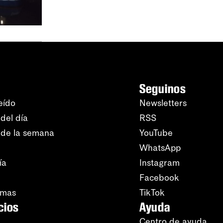
Seguinos
eído
Newsletters
del día
RSS
 de la semana
YouTube
WhatsApp
ía
Instagram
Facebook
amas
TikTok
cios
Ayuda
Centro de ayuda