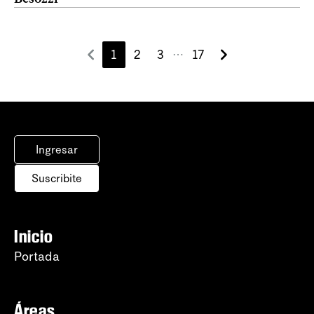
1
2
3
17
⋯
Ingresar
Suscribite
Inicio
Portada
Áreas