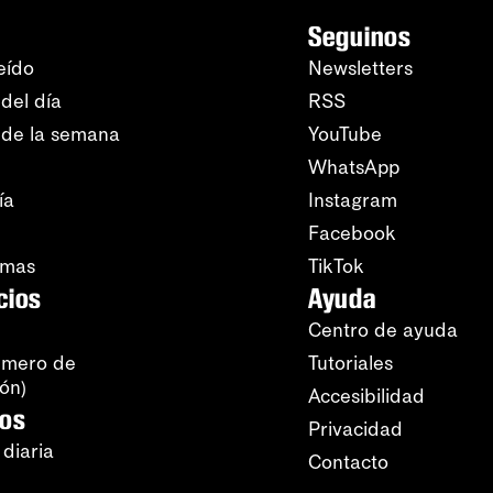
Seguinos
eído
Newsletters
del día
RSS
 de la semana
YouTube
WhatsApp
ía
Instagram
Facebook
amas
TikTok
cios
Ayuda
Centro de ayuda
úmero de
Tutoriales
ión)
Accesibilidad
ros
Privacidad
 diaria
Contacto