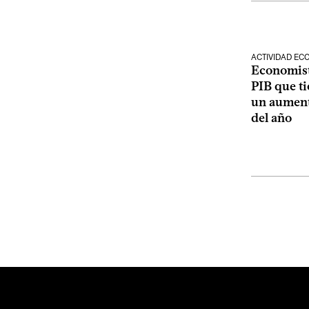
ACTIVIDAD E
Economist
PIB que ti
un aumento
del año