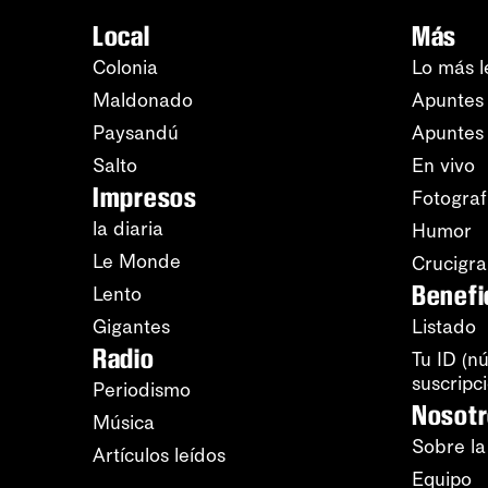
Local
Más
Colonia
Lo más l
Maldonado
Apuntes 
Paysandú
Apuntes
Salto
En vivo
Impresos
Fotograf
la diaria
Humor
Le Monde
Crucigr
Benefi
Lento
Gigantes
Listado
Radio
Tu ID (n
suscripc
Periodismo
Nosot
Música
Sobre la
Artículos leídos
Equipo