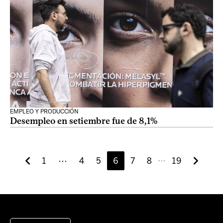
EMPLEO Y PRODUCCIÓN
Desempleo en setiembre fue de 8,1%
1
⋯
4
5
6
7
8
19
⋯