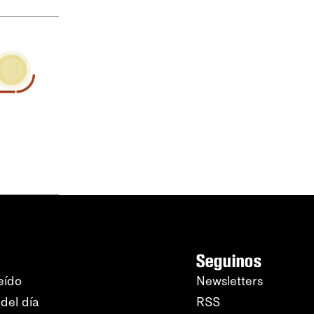
Seguinos
eído
Newsletters
del día
RSS