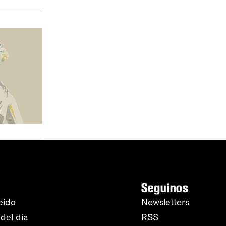
Seguinos
eído
Newsletters
del día
RSS