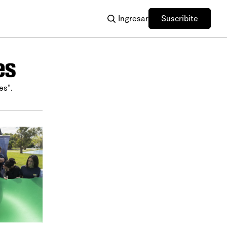
Ingresar
Suscribite
es
es".