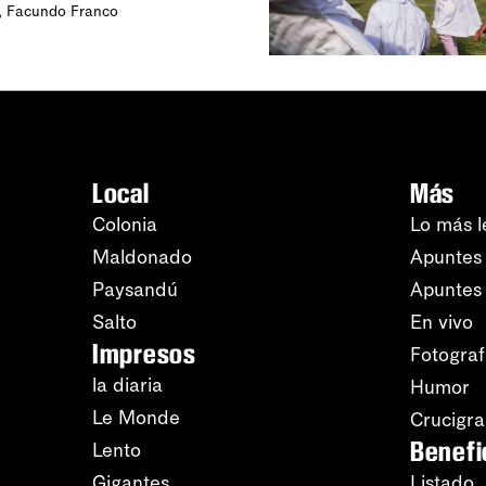
,
Facundo Franco
Local
Más
Colonia
Lo más l
Maldonado
Apuntes 
Paysandú
Apuntes
Salto
En vivo
Impresos
Fotograf
la diaria
Humor
Le Monde
Crucigr
Benefi
Lento
Gigantes
Listado