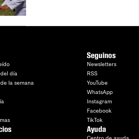
Seguinos
eído
Newsletters
del día
RSS
 de la semana
YouTube
WhatsApp
ía
Instagram
Facebook
amas
TikTok
cios
Ayuda
Centro de ayuda