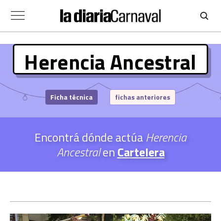
Herencia Ancestral
Ficha técnica
fichas anteriores
Encontrá dónde actúa
Herencia
Ancestral
en
Cartelera