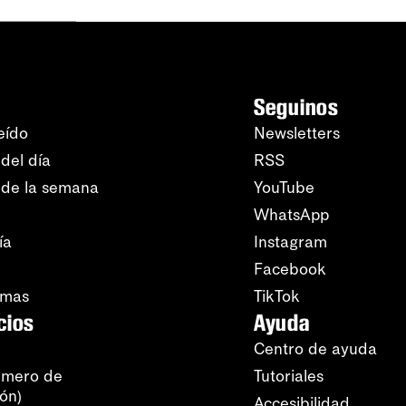
Seguinos
eído
Newsletters
del día
RSS
 de la semana
YouTube
WhatsApp
ía
Instagram
Facebook
amas
TikTok
cios
Ayuda
Centro de ayuda
úmero de
Tutoriales
ión)
Accesibilidad