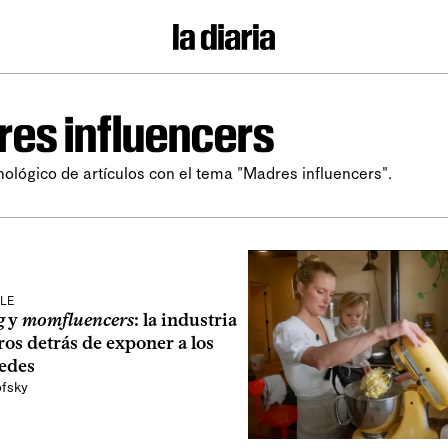
es influencers
nológico de artículos con el tema "Madres influencers".
LE
g
y
momfluencers
: la industria
gros detrás de exponer a los
redes
fsky