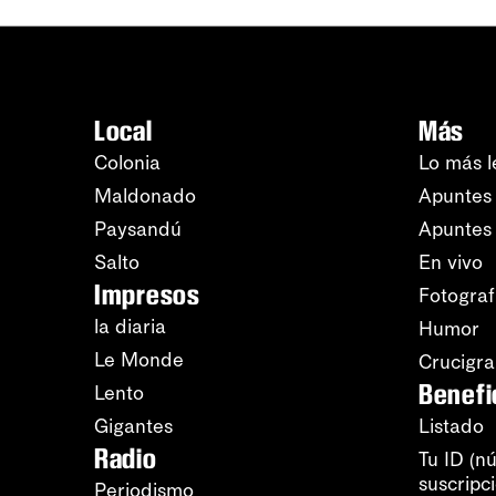
Local
Más
Colonia
Lo más l
Maldonado
Apuntes 
Paysandú
Apuntes
Salto
En vivo
Impresos
Fotograf
la diaria
Humor
Le Monde
Crucigr
Benefi
Lento
Gigantes
Listado
Radio
Tu ID (n
suscripc
Periodismo