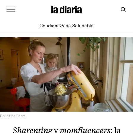
Cotidiana
Vida Saludable
Ballerina Farm.
Sharenting
y
momfluencers
: la