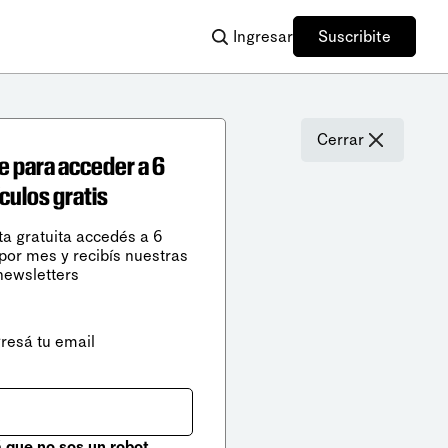
Ingresar
Suscribite
Cerrar
e para acceder a 6
ículos gratis
ta gratuita accedés a 6
 por mes y recibís nuestras
newsletters
gresá tu email
que no sos un robot