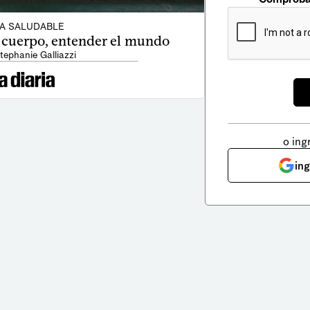
DA SALUDABLE
l cuerpo, entender el mundo
tephanie Galliazzi
o ing
in