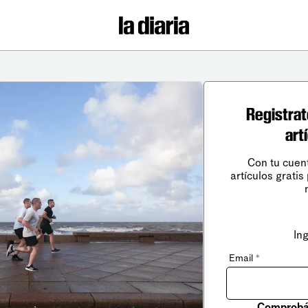
Registrat
art
Con tu cuen
artículos gratis
In
Email
*
Comprobá 