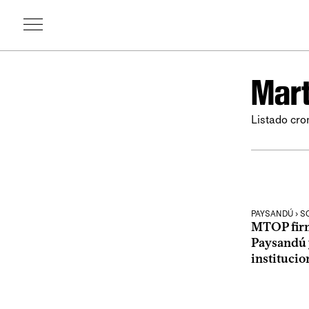
Mart
Listado cro
PAYSANDÚ › S
MTOP firm
Paysandú 
institucio