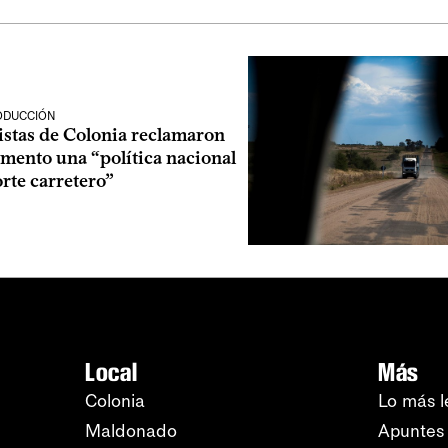
ODUCCIÓN
istas de Colonia reclamaron
amento una “política nacional
rte carretero”
Local
Más
Colonia
Lo más l
Maldonado
Apuntes 