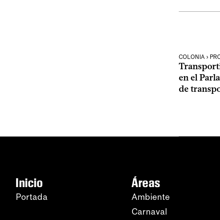
COLONIA › PR
Transport
en el Parl
de transpo
Inicio
Áreas
Portada
Ambiente
Carnaval