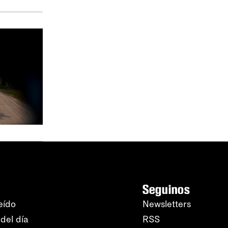
Seguinos
eído
Newsletters
del día
RSS