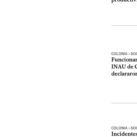
COLONIA › SO
Funcionar
INAU de C
declararon
COLONIA › SO
Incidente