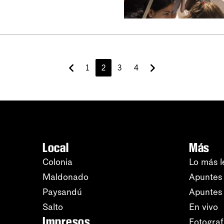
1
2
3
4
Local
Más
Colonia
Lo más l
Maldonado
Apuntes 
Paysandú
Apuntes
Salto
En vivo
Impresos
Fotograf