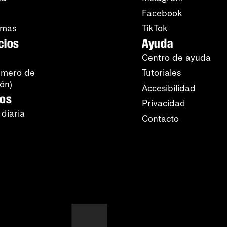
Facebook
amas
TikTok
cios
Ayuda
Centro de ayuda
úmero de
Tutoriales
ión)
Accesibilidad
ros
Privacidad
 diaria
Contacto