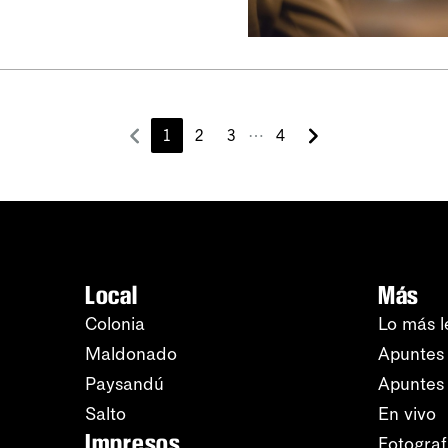
⋯
1
2
3
4
Local
Más
Colonia
Lo más l
Maldonado
Apuntes 
Paysandú
Apuntes
Salto
En vivo
Impresos
Fotograf