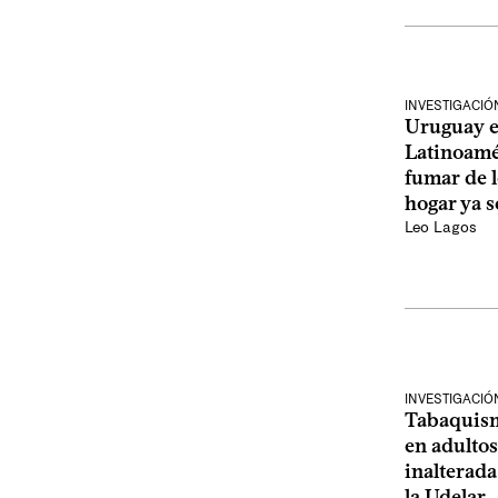
INVESTIGACIÓN
Uruguay es
Latinoamé
fumar de l
hogar ya 
Leo Lagos
INVESTIGACIÓ
Tabaquism
en adulto
inalterada
la Udelar