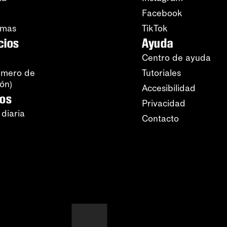
Facebook
amas
TikTok
cios
Ayuda
Centro de ayuda
úmero de
Tutoriales
ión)
Accesibilidad
ros
Privacidad
 diaria
Contacto