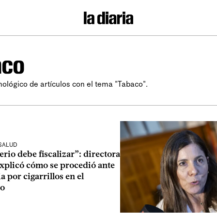
aco
nológico de artículos con el tema "Tabaco".
 SALUD
erio debe fiscalizar”: directora
explicó cómo se procedió ante
a por cigarrillos en el
to