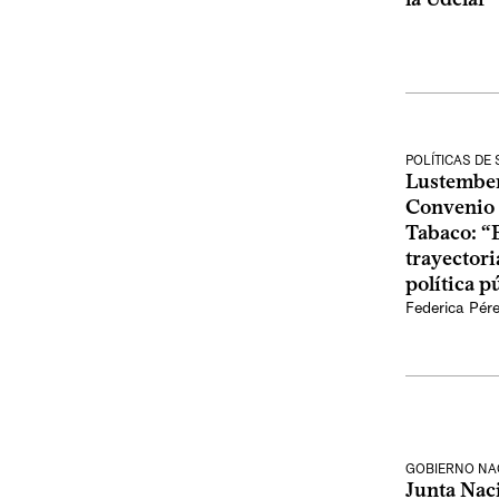
POLÍTICAS DE
Lustemberg
Convenio 
Tabaco: “
trayectori
política p
Federica Pér
GOBIERNO NA
Junta Naci