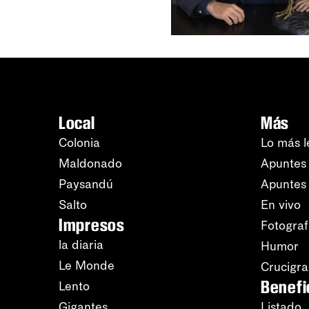
Local
Más
Colonia
Lo más l
Maldonado
Apuntes 
Paysandú
Apuntes
Salto
En vivo
Impresos
Fotograf
la diaria
Humor
Le Monde
Crucigr
Benefi
Lento
Gigantes
Listado