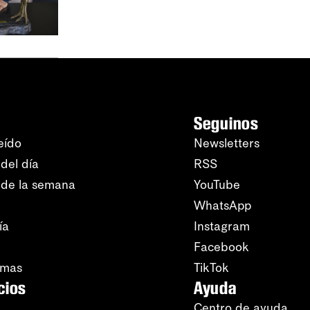
Seguinos
eído
Newsletters
del día
RSS
 de la semana
YouTube
WhatsApp
ía
Instagram
Facebook
amas
TikTok
cios
Ayuda
Centro de ayuda