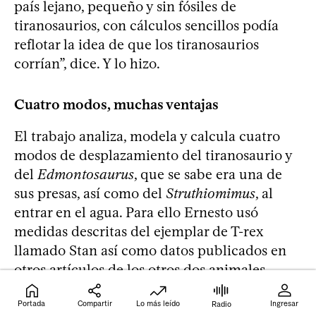
país lejano, pequeño y sin fósiles de
tiranosaurios, con cálculos sencillos podía
reflotar la idea de que los tiranosaurios
corrían”, dice. Y lo hizo.
Cuatro modos, muchas ventajas
El trabajo analiza, modela y calcula cuatro
modos de desplazamiento del tiranosaurio y
del
Edmontosaurus
, que se sabe era una de
sus presas, así como del
Struthiomimus
, al
entrar en el agua. Para ello Ernesto usó
medidas descritas del ejemplar de T-rex
llamado Stan así como datos publicados en
otros artículos de los otros dos animales.
Portada
Compartir
Lo más leído
Ingresar
Radio
Mientras el T-rex en tierra habría caminado a