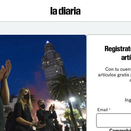
Registrat
art
Con tu cuen
artículos gratis
In
Email
*
Comprobá 