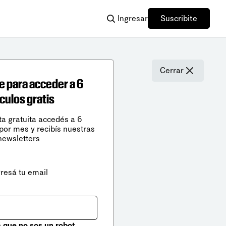
Ingresar
Suscribite
Cerrar
e para acceder a 6
ículos gratis
ta gratuita accedés a 6
 por mes y recibís nuestras
newsletters
gresá tu email
que no sos un robot