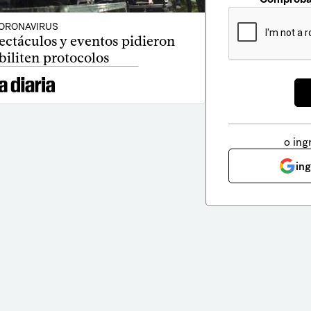
ORONAVIRUS
ectáculos y eventos pidieron
biliten protocolos
o ing
in