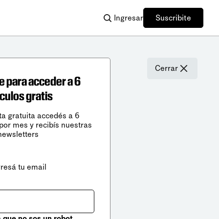
Ingresar
Suscribite
Cerrar
e para acceder a 6
ículos gratis
ta gratuita accedés a 6
 por mes y recibís nuestras
newsletters
gresá tu email
que no sos un robot