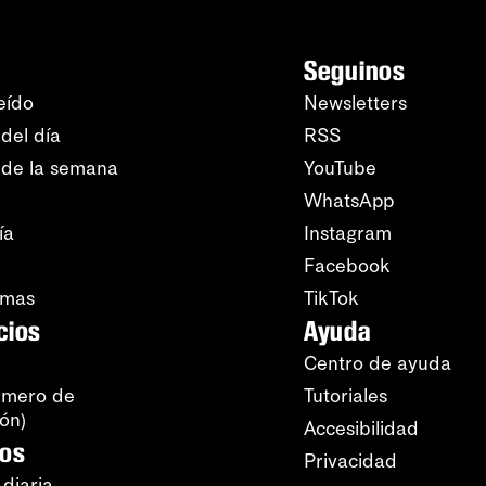
Seguinos
eído
Newsletters
del día
RSS
 de la semana
YouTube
WhatsApp
ía
Instagram
Facebook
amas
TikTok
cios
Ayuda
Centro de ayuda
úmero de
Tutoriales
ión)
Accesibilidad
ros
Privacidad
 diaria