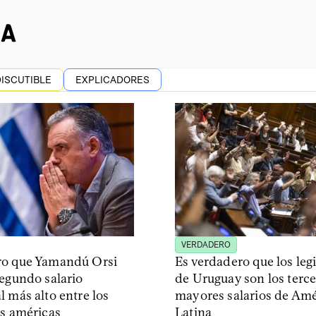
DISCUTIBLE
EXPLICADORES
VERDADERO
ro que Yamandú Orsi
Es verdadero que los leg
segundo salario
de Uruguay son los terc
l más alto entre los
mayores salarios de Amé
as américas
Latina