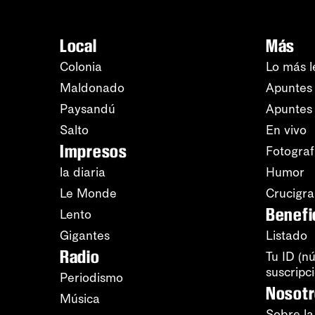
Local
Más
Colonia
Lo más l
Maldonado
Apuntes 
Paysandú
Apuntes
Salto
En vivo
Impresos
Fotograf
la diaria
Humor
Le Monde
Crucigr
Benefi
Lento
Gigantes
Listado
Radio
Tu ID (n
suscripc
Periodismo
Nosot
Música
Sobre la