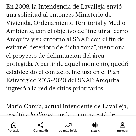
En 2008, la Intendencia de Lavalleja envió
una solicitud al entonces Ministerio de
Vivienda, Ordenamiento Territorial y Medio
Ambiente, con el objetivo de “incluir al cerro
Arequita y su entorno al SNAP, con el fin de
evitar el deterioro de dicha zona”, menciona
el proyecto de delimitación del área
protegida. A partir de aquel momento, quedó
establecido el contacto. Incluso en el Plan
Estratégico 2015-2020 del SNAP, Arequita
ingresó a la red de sitios prioritarios.
Mario García, actual intendente de Lavalleja,
resaltó a
la diaria
que la comuna está de
acuerdo con la “inclusión de los padrones
públicos al SNAP” y que quieren que “esta
Portada
Compartir
Lo más leído
Ingresar
Radio