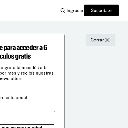
Ingresar
Suscribite
Cerrar
e para acceder a 6
ículos gratis
ta gratuita accedés a 6
 por mes y recibís nuestras
newsletters
gresá tu email
que no sos un robot