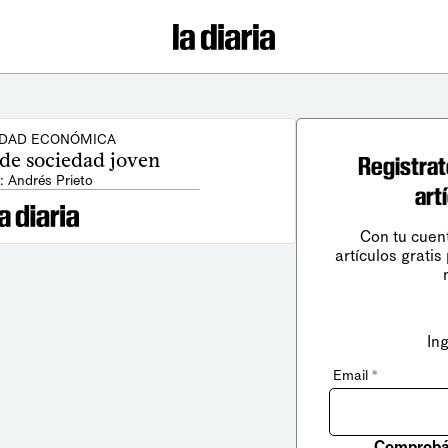
IDAD ECONÓMICA
e sociedad joven
Registrat
: Andrés Prieto
art
Con tu cuen
artículos gratis
In
Email
*
Comprobá 