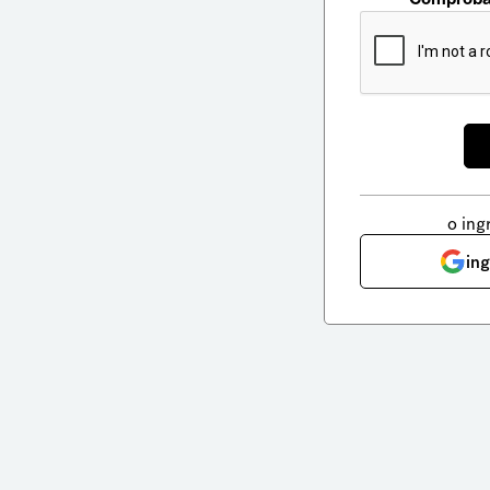
o ing
in