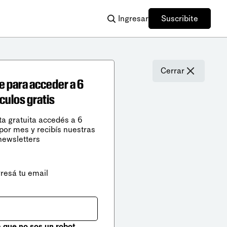
Ingresar
Suscribite
Cerrar
e para acceder a 6
ículos gratis
ta gratuita accedés a 6
 por mes y recibís nuestras
newsletters
gresá tu email
que no sos un robot