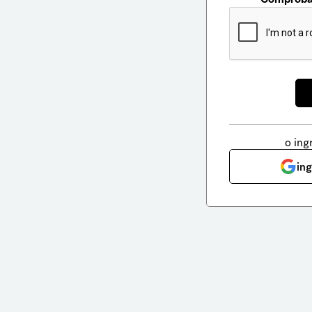
o ing
in