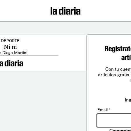
DEPORTE
Ni ni
Registrat
: Diego Martini
art
Con tu cuen
artículos gratis
In
Email
*
Comprobá 