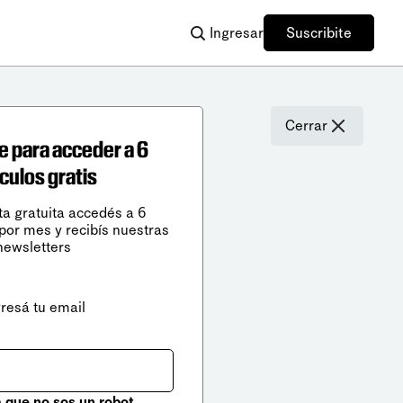
Ingresar
Suscribite
Cerrar
e para acceder a 6
ículos gratis
ta gratuita accedés a 6
 por mes y recibís nuestras
newsletters
gresá tu email
que no sos un robot