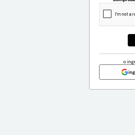
o ing
in