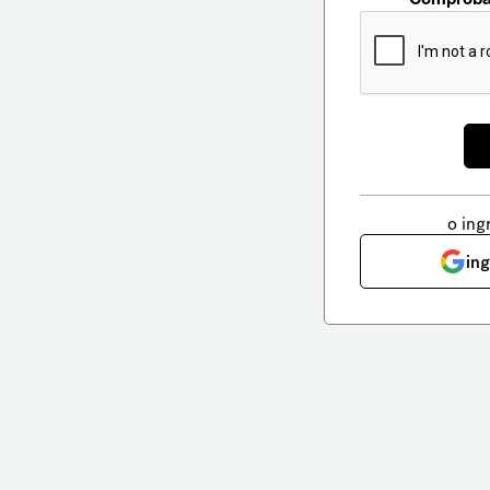
o ing
in