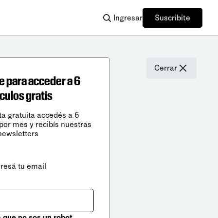
Ingresar
Suscribite
Cerrar
e para acceder a 6
ículos gratis
ta gratuita accedés a 6
 por mes y recibís nuestras
newsletters
gresá tu email
que no sos un robot