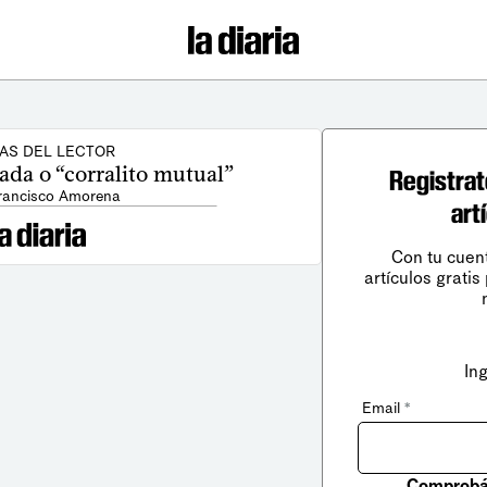
AS DEL LECTOR
ada o “corralito mutual”
Registrat
Francisco Amorena
art
Con tu cuen
artículos gratis
In
Email
*
Comprobá 