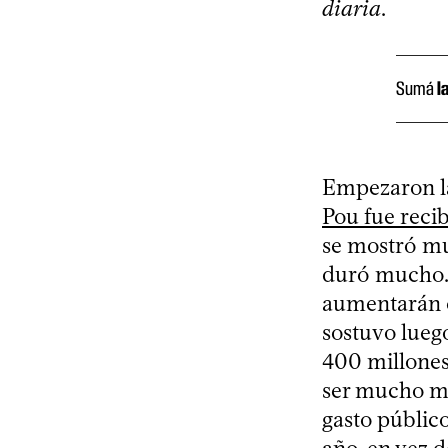
diaria
.
Sumá
l
Empezaron la
Pou fue reci
se mostró mu
duró mucho. 
aumentarán e
sostuvo luego
400 millones 
ser mucho m
gasto público