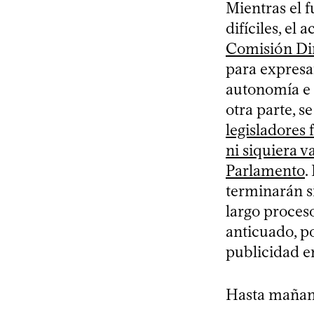
Mientras el 
difíciles, el 
Comisión Dir
para expresa
autonomía e 
otra parte, s
legisladores 
ni siquiera v
Parlamento
.
terminarán s
largo proces
anticuado, po
publicidad en
Hasta mañan