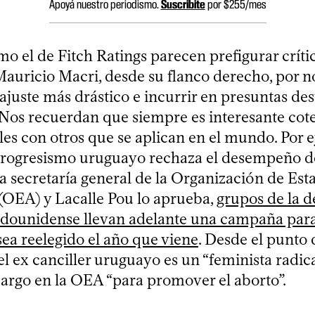
Apoyá nuestro periodismo.
Suscribite
por $255/mes
o el de Fitch Ratings parecen prefigurar críti
Mauricio Macri, desde su flanco derecho, por n
ajuste más drástico e incurrir en presuntas de
. Nos recuerdan que siempre es interesante cote
ales con otros que se aplican en el mundo. Por 
progresismo uruguayo rechaza el desempeño d
a secretaría general de la Organización de Est
OEA) y Lacalle Pou lo aprueba,
grupos de la 
tadounidense llevan adelante una campaña par
ea reelegido el año que viene
. Desde el punto 
el ex canciller uruguayo es un “feminista radica
cargo en la OEA “para promover el aborto”.