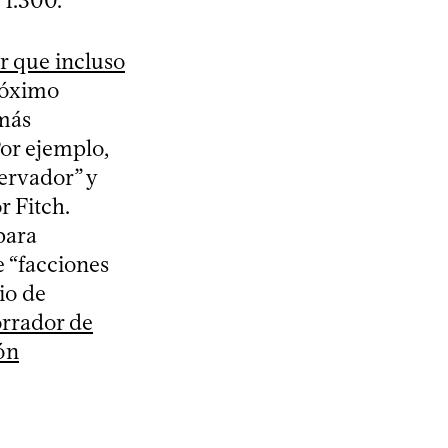
 1.300.
r que incluso
próximo
 más
Por ejemplo,
ervador” y
r Fitch.
para
e “facciones
io de
orrador de
ón