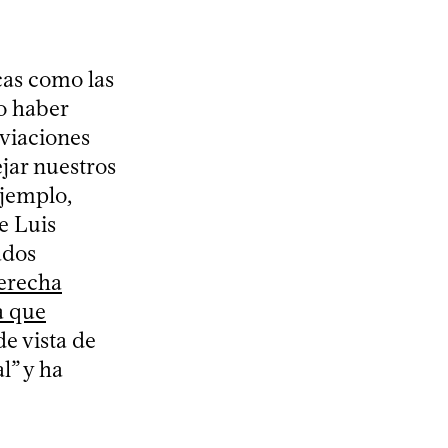
cas como las
o haber
sviaciones
jar nuestros
ejemplo,
e Luis
ados
derecha
a que
de vista de
l” y ha