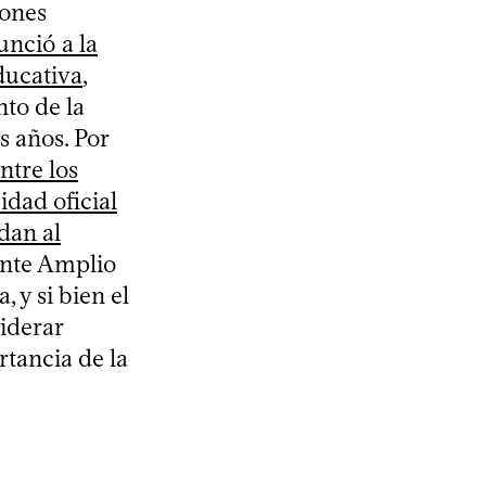
iones
nció a la
ducativa
,
nto de la
 años. Por
ntre los
idad oficial
dan al
rente Amplio
 y si bien el
iderar
rtancia de la