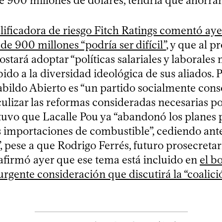
e 900 millones de dólares, tendría que ahorrar
alificadora de riesgo Fitch Ratings comentó aye
de 900 millones “podría ser difícil”
, y que al 
ostará adoptar “políticas salariales y laborales
ebido a la diversidad ideológica de sus aliados. 
bildo Abierto es “un partido socialmente cons
ulizar las reformas consideradas necesarias po
uvo que Lacalle Pou ya “abandonó los planes 
as importaciones de combustible”, cediendo ant
, pese a que Rodrigo Ferrés, futuro prosecretar
 afirmó ayer que ese tema está incluido en
el b
urgente consideración que discutirá la “coalici