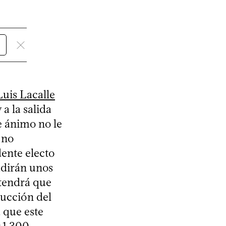
uis Lacalle
y a la salida
e ánimo no le
 no
dente electo
ñadirán unos
o tendrá que
ucción del
a que este