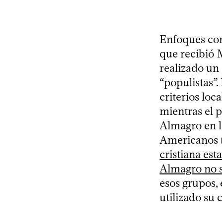
Enfoques com
que recibió 
realizado un 
“populistas”
criterios loc
mientras el 
Almagro en l
Americanos (
cristiana es
Almagro no s
esos grupos, 
utilizado su 