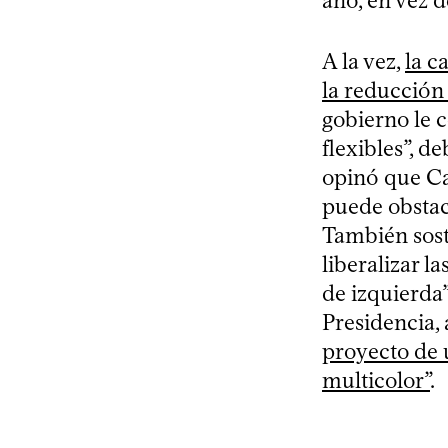
año, en vez d
A la vez,
la c
la reducción 
gobierno le c
flexibles”, d
opinó que Ca
puede obstac
También sost
liberalizar l
de izquierda”
Presidencia,
proyecto de 
multicolor”
.