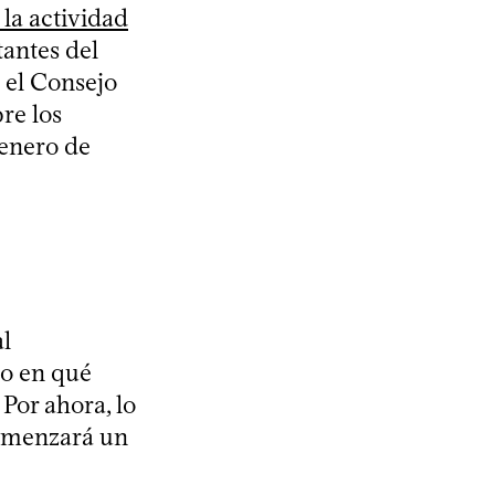
 la actividad
tantes del
 el Consejo
re los
 enero de
al
ro en qué
 Por ahora, lo
comenzará un