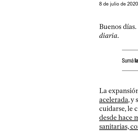
8 de julio de 202
Buenos días.
diaria
.
Sumá
l
La expansió
acelerada
, y
cuidarse, le
desde hace m
sanitarias, c