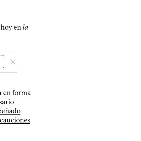
r hoy en
la
a en forma
sario
mpeñado
ecauciones