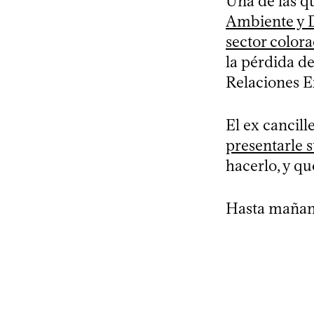
Una de las q
Ambiente y De
sector color
la pérdida d
Relaciones E
El ex cancill
presentarle 
hacerlo, y qu
Hasta mañan