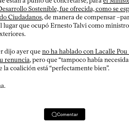
ue están a punto de concretarse, para
el Minist
sarrollo Sostenible, fue ofrecida, como se esp
ado Ciudadanos
, de manera de compensar –pa
el lugar que ocupó Ernesto Talvi como ministro
xteriores.
er dijo ayer que
no ha hablado con Lacalle Pou 
su renuncia
, pero que “tampoco había necesida
e la coalición está “perfectamente bien”.
a.
Comentar