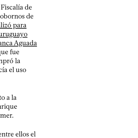
 Fiscalía de
 sobornos de
ilizó para
 uruguayo
ranca Aguada
ue fue
mpró la
ía el uso
o a la
nrique
emer.
ntre ellos el