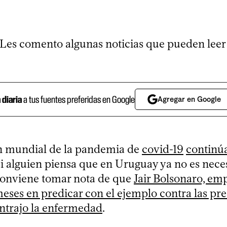
0
 Les comento algunas noticias que pueden lee
a diaria
a tus fuentes preferidas en Google
Agregar en Google
n mundial de la pandemia de
covid-19
continú
 si alguien piensa que en Uruguay ya no es nece
 conviene tomar nota de que
Jair Bolsonaro, e
eses en predicar con el ejemplo contra las pr
ontrajo la enfermedad
.