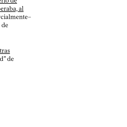
erio de
eraba, al
rcialmente–
 de
tras
d” de