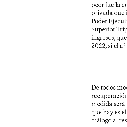
peor fue la 
privada que i
Poder Ejecut
Superior Trip
ingresos, qu
2022, si el a
De todos mod
recuperación
medida será p
que hay es e
diálogo al re