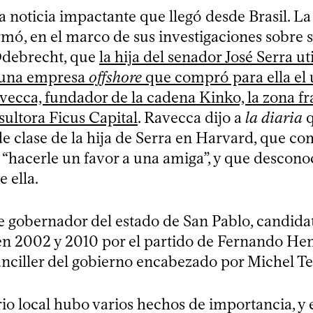
a noticia impactante que llegó desde Brasil. La
ormó, en el marco de sus investigaciones sobre
Odebrecht, que
la hija del senador José Serra ut
o una empresa
offshore
que compró para ella el
vecca, fundador de la cadena Kinko, la zona f
sultora Ficus Capital
. Ravecca dijo a
la diaria
q
 clase de la hija de Serra en Harvard, que co
“hacerle un favor a una amiga”, y que desconoc
e ella.
e gobernador del estado de San Pablo, candidat
en 2002 y 2010 por el partido de Fernando He
anciller del gobierno encabezado por Michel T
io local hubo varios hechos de importancia, y e