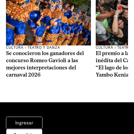
CULTURA
›
TEATRO Y DANZA
CULTURA
›
TEATRO 
Se conocieron los ganadores del
El premio a la 
concurso Romeo Gavioli a las
inédita del Car
mejores interpretaciones del
“El lago de los 
carnaval 2026
Yambo Kenia
Ingresar