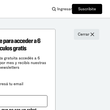
Ingresar
Suscribite
Cerrar
e para acceder a 6
ículos gratis
ta gratuita accedés a 6
 por mes y recibís nuestras
newsletters
gresá tu email
que no sos un robot