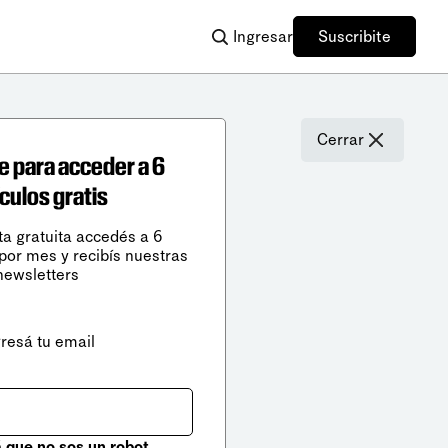
Ingresar
Suscribite
Cerrar
e para acceder a 6
ículos gratis
ta gratuita accedés a 6
 por mes y recibís nuestras
newsletters
gresá tu email
que no sos un robot