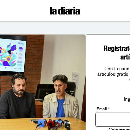
Registrat
art
Con tu cuen
artículos gratis
In
Email
*
Comprobá 