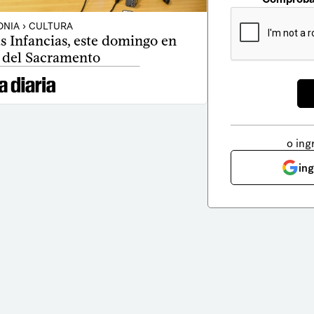
NIA › CULTURA
as Infancias, este domingo en
 del Sacramento
o ing
in