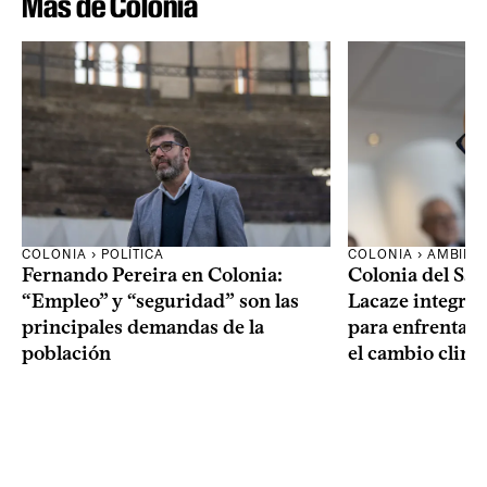
Más de Colonia
COLONIA › POLÍTICA
COLONIA › AMBIEN
Fernando Pereira en Colonia:
Colonia del Sa
“Empleo” y “seguridad” son las
Lacaze integrar
principales demandas de la
para enfrentar l
población
el cambio climá