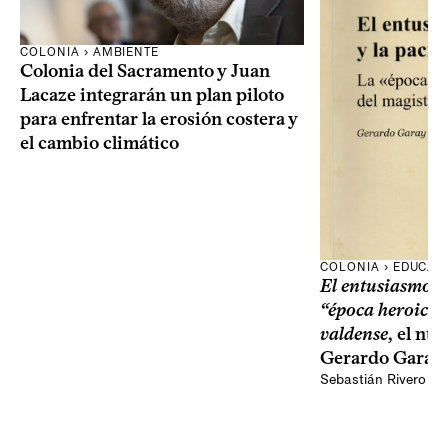
COLONIA › AMBIENTE
Colonia del Sacramento y Juan
Lacaze integrarán un plan piloto
para enfrentar la erosión costera y
el cambio climático
COLONIA › EDUCAC
El entusiasmo y 
“época heroica”
valdense
, el nu
Gerardo Garay
Sebastián Rivero Sc