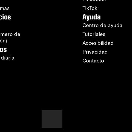
amas
TikTok
cios
Ayuda
Centro de ayuda
úmero de
Tutoriales
ión)
Accesibilidad
ros
Privacidad
 diaria
Contacto